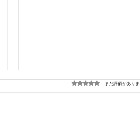
5つ星のうち0と評価され
まだ評価がありま
AI
ご愛顧に応え値下げしまし
た！