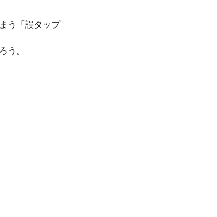
まう「
誤タップ
ろう。