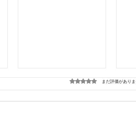
5つ星のうち0と評価され
まだ評価がありま
会社
ご愛顧に応え値下げしまし
た！